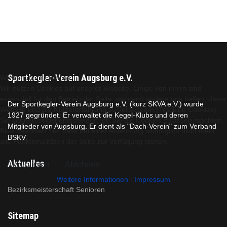
Sportkegler-Verein Augsburg e.V.
Wir benutzen Cookies
Wir nutzen Cookies auf unserer Website. Einige von ihnen sind
essenziell für den Betrieb der Seite, während andere uns helfen, diese
Der Sportkegler-Verein Augsburg e.V. (kurz SKVA e.V.) wurde
Website und die Nutzererfahrung zu verbessern (Tracking Cookies).
1927 gegründet. Er verwaltet die Kegel-Klubs und deren
Sie können selbst entscheiden, ob Sie die Cookies zulassen möchten.
Mitglieder von Augsburg. Er dient als "Dach-Verein" zum Verband
Bitte beachten Sie, dass bei einer Ablehnung womöglich nicht mehr
BSKV.
alle Funktionalitäten der Seite zur Verfügung stehen.
Aktuelles
Akzeptieren
Ablehnen
Weitere Informationen
|
Impressum
Bezirksmeisterschaft Senioren
Sitemap